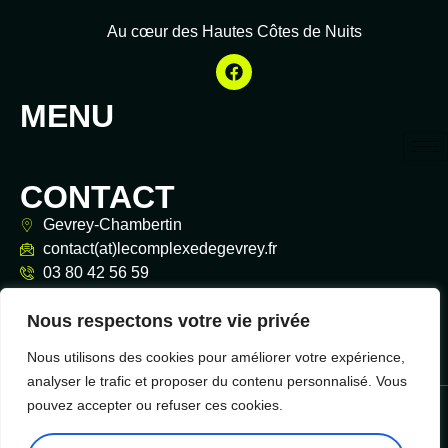
Au cœur des Hautes Côtes de Nuits
MENU
CONTACT
Gevrey-Chambertin
contact(at)lecomplexedegevrey.fr
03 80 42 56 59
Nous respectons votre vie privée
Nous utilisons des cookies pour améliorer votre expérience,
analyser le trafic et proposer du contenu personnalisé. Vous
© 2026 Le Complexe de Gevrey — Tous droits réservés
pouvez accepter ou refuser ces cookies.
Politique de