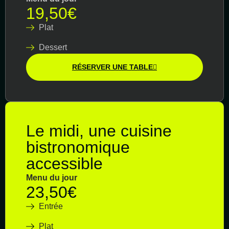
19,50€
Plat
Dessert
RÉSERVER UNE TABLE
Le midi, une cuisine
bistronomique
accessible
Menu du jour
23,50€
Entrée
Plat