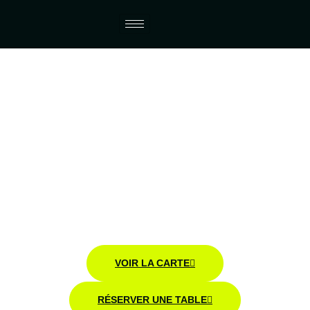
Restaurant Le Complexe
Gevrey-Chambertin
Cuisine française actuelle & esprit bistronomique au
cœur des Hautes-Côtes de Nuits.
À la lisière des vignes de Gevrey-Chambertin, Le
Complexe propose une table conviviale et moderne,
ouverte toute l’année.
VOIR LA CARTE
RÉSERVER UNE TABLE