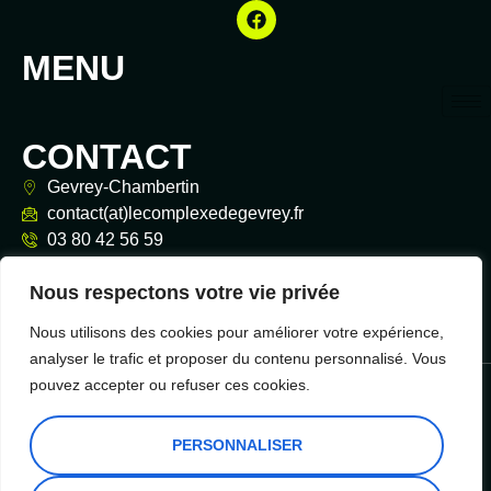
MENU
CONTACT
Gevrey-Chambertin
contact(at)lecomplexedegevrey.fr
03 80 42 56 59
Nous respectons votre vie privée
Nous utilisons des cookies pour améliorer votre expérience,
analyser le trafic et proposer du contenu personnalisé. Vous
© 2026 Le Complexe de Gevrey — Tous droits réservés
pouvez accepter ou refuser ces cookies.
Politique de
confidentialité
Mentions
PERSONNALISER
|