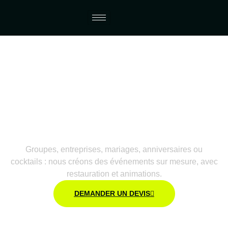
Organisez vos événements
au Complexe de Gevrey
Un lieu unique pour vos événements privés et
professionnels, entièrement personnalisables.
Groupes, entreprises, mariages, anniversaires ou
cocktails : nous créons des événements sur mesure, avec
restauration et animations.
DEMANDER UN DEVIS