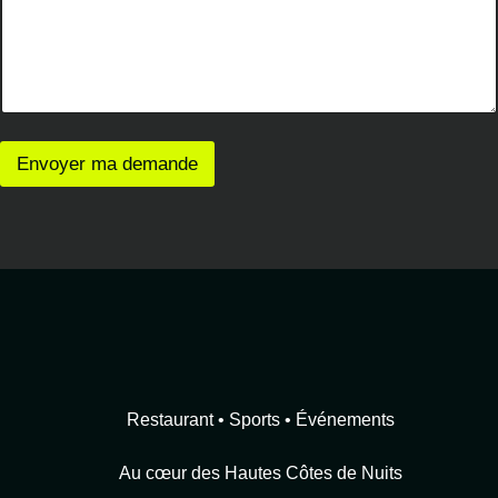
i
v
e
z
E
m
a
Envoyer ma demande
i
l
T
y
p
e
Restaurant • Sports • Événements
Au cœur des Hautes Côtes de Nuits