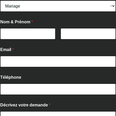
Nom & Prénom
*
Prénom
Nom
Email
*
Téléphone
D
Décrivez votre demande
*
é
c
r